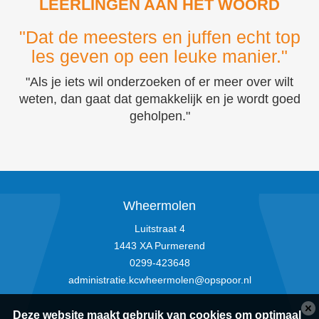
LEERLINGEN AAN HET WOORD
"Dat de meesters en juffen echt top
les geven op een leuke manier."
"Als je iets wil onderzoeken of er meer over wilt
weten, dan gaat dat gemakkelijk en je wordt goed
geholpen."
Wheermolen
Luitstraat 4
1443 XA Purmerend
0299-423648
administratie.kcwheermolen@opspoor.nl
Deze website maakt gebruik van cookies om optimaal