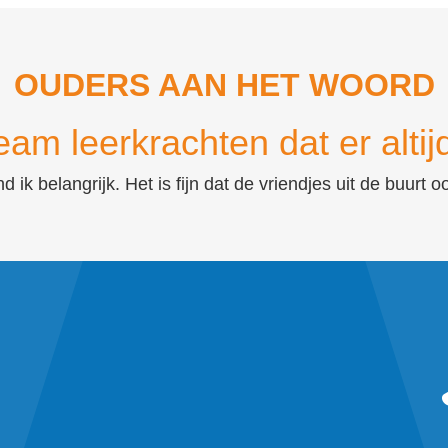
OUDERS AAN HET WOORD
team leerkrachten dat er altijd
nd ik belangrijk. Het is fijn dat de vriendjes uit de buu