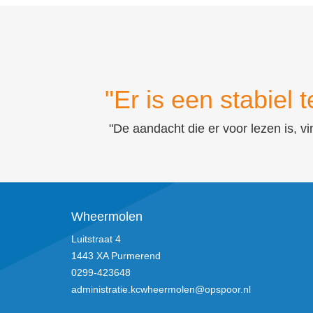
"Er is een stabiel 
"De aandacht die er voor lezen is, vi
Wheermolen
Luitstraat 4
1443 XA Purmerend
0299-423648
administratie.kcwheermolen@opspoor.nl