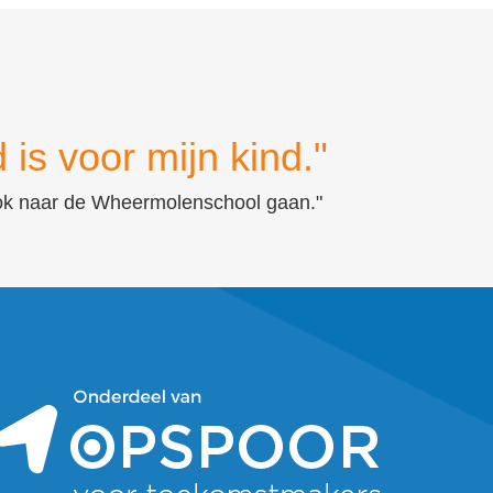
 is voor mijn kind."
rt ook naar de Wheermolenschool gaan."